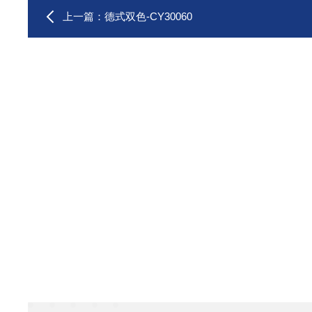
上一篇：
德式双色-CY30060